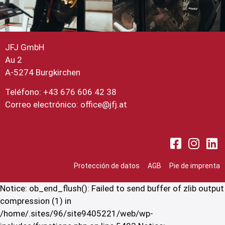
JFJ GmbH
Au 2
A-5274 Burgkirchen
Teléfono: +43 676 606 42 38
Correo electrónico:
office@jfj.at
Protección de datos
AGB
Pie de imprenta
Notice: ob_end_flush(): Failed to send buffer of zlib output
compression (1) in
/home/.sites/96/site9405221/web/wp-