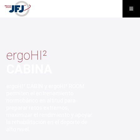
ergoHI²
CABINA
ergoHI² CABIN y ergoHI² ROOM
permiten el entrenamiento
normobárico en altitud para
preparar retos extremos,
maximizar el rendimiento y apoyar
la rehabilitación en el deporte de
alto nivel.