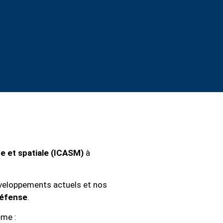
e et spatiale (ICASM)
à
développements actuels et nos
défense
.
ème :